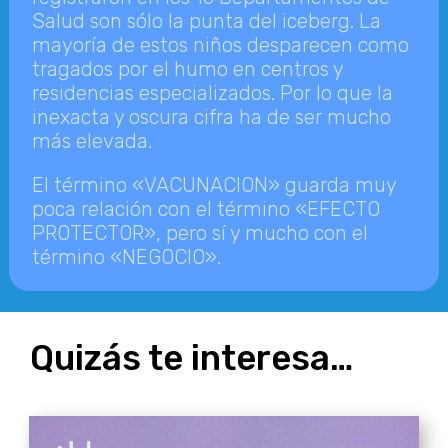
Salud son sólo la punta del iceberg. La
mayoría de estos niños desparecen como
tragados por el humo en centros y
residencias especializados. Por lo que la
inexacta y oscura cifra ha de ser mucho
más elevada.
El término «VACUNACION» guarda muy
poca relación con el término «EFECTO
PROTECTOR», pero sí y mucho con el
término «NEGOCIO».
Quizás te interesa…