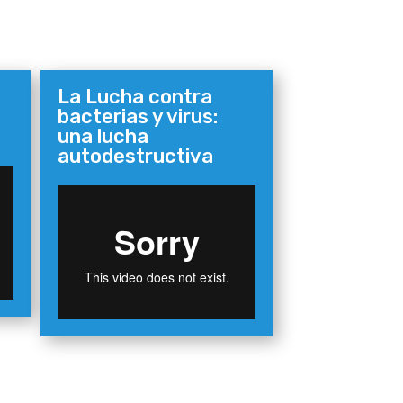
La Lucha contra
bacterias y virus:
una lucha
autodestructiva