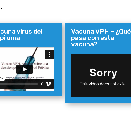
…
cuna virus del
Vacuna VPH – ¿Qué
piloma
pasa con esta
vacuna?