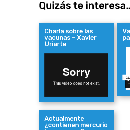
Quizás te interesa
Charla sobre las
Va
vacunas – Xavier
pa
Uriarte
Actualmente
¿contienen mercurio