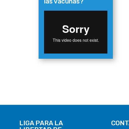
las vacunas?
LIGA PARA LA
CONT