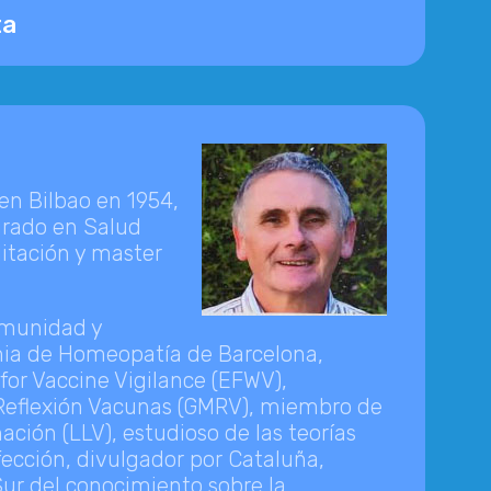
ta
 en Bilbao en 1954,
grado en Salud
litación y master
nmunidad y
mia de Homeopatía de Barcelona,
or Vaccine Vigilance (EFWV),
Reflexión Vacunas (GMRV), miembro de
ación (LLV), estudioso de las teorías
ección, divulgador por Cataluña,
ur del conocimiento sobre la