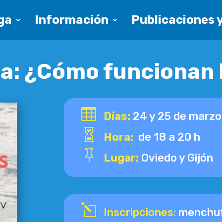
ga
Información
Publicaciones y
a: ¿Cómo funcionan 
uncionan la vacunas?

Días:
24 y 25 de marzo

Hora:
de 18 a 20 h

Lugar:
Oviedo y Gijón
l
Inscripciones:
menchu