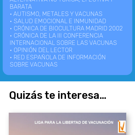
BARATA
• AUTISMO, METALES Y VACUNAS
• SALUD EMOCIONAL E INMUNIDAD
• CRÓNICA DE BIOCULTURA MADRID 2002
• CRÓNICA DE LA III CONFERENCIA
INTERNACIONAL SOBRE LAS VACUNAS
• OPINIÓN DEL LECTOR
• RED ESPAÑOLA DE INFORMACIÓN
SOBRE VACUNAS
Quizás te interesa…