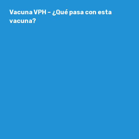
Vacuna VPH – ¿Qué pasa
Vacuna VPH – ¿Qué pasa con esta
con esta vacuna?
vacuna?