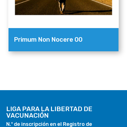
Primum Non Nocere 00
LIGA PARA LA LIBERTAD DE
VACUNACIÓN
N.º de inscripción en el Registro de