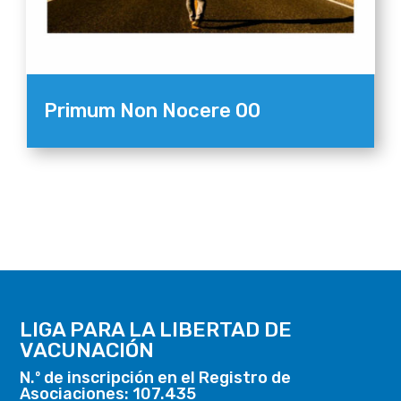
Primum Non Nocere 00
LIGA PARA LA LIBERTAD DE
VACUNACIÓN
N.º de inscripción en el Registro de
Asociaciones: 107.435